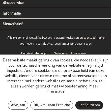
Shopservice
Informatie
Nieuwsbrief
* Alle prijzen incl. wettelijke btw excl.
verzendingskosten
en eventueel kosten
voor levering ter plaatse, tenzij anderszins beschreven
Cookie-instellingen
Newsletter
over ons
Deze website maakt gebruik van cookies, die noodzakelijk zijn
Gegevensbescherming
Afdruk
B2B-Portal
voor de technische werking van de website en zijn altijd
ingesteld. Andere cookies, die de bruikbaarheid van deze
website, dienen voor directe reclame of vereenvoudigen van
interactie met andere websites en sociale netwerken, zal
alleen worden gebruikt met uw toestemming.
Meer
informatie
Afwijzen
OK, wir lieben Teppiche
Konfigurieren