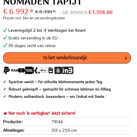
NOMADEN TAPIJT
€ 6.992 *
€ 8.390 *
– SIE SPAREN
€ 1.398,00
Prijzen incl. btw
en verzendingskosten
Leveringstijd 2 bis 4 Werktagen bei Ihnen!
Gratis verzending in de EU
30 dagen recht van retour
In het winkelmandje
Spürbar weich – für stilvolle Wohnmomente jeden Tag
Robust geknüpft – gemacht für schönes Wohnen im Alltag
Modern, authentisch, besonders – ein Unikat mit Seele
🔥 Nur noch 1x verfügbar! Jetzt sichern!
Productnr.:
71046
Afmetingen:
313 x 250 cm