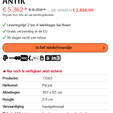
ANTIK
€ 5.362 *
€ 8.250 *
– SIE SPAREN
€ 2.888,00
Prijzen incl. btw
en verzendingskosten
Leveringstijd 2 bis 4 Werktagen bei Ihnen!
Gratis verzending in de EU
30 dagen recht van retour
In het winkelmandje
🔥 Nur noch 1x verfügbar! Jetzt sichern!
Productnr.:
71565
Herkomst:
Perzië
Afmetingen:
307 x 85 cm
Hoogte:
0.9 cm
Vervaardiging:
handgeknoopt