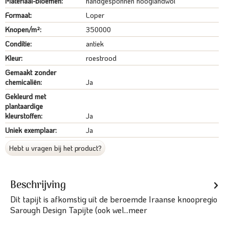
Materiaal-bloemen:
handgesponnen hooglandwol
Formaat:
Loper
Knopen/m²:
350000
Conditie:
antiek
Kleur:
roestrood
Gemaakt zonder
chemicaliën:
Ja
Gekleurd met
plantaardige
kleurstoffen:
Ja
Uniek exemplaar:
Ja
Hebt u vragen bij het product?
Beschrijving
Dit tapijt is afkomstig uit de beroemde Iraanse knoopregio
Sarough Design Tapijte (ook wel...
meer