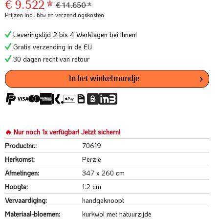
€ 9.522 *
€ 14.650 *
Prijzen incl. btw
en verzendingskosten
Leveringstijd 2 bis 4 Werktagen bei Ihnen!
Gratis verzending in de EU
30 dagen recht van retour
In het winkelmandje
🔥 Nur noch 1x verfügbar! Jetzt sichern!
Productnr.:
70619
Herkomst:
Perzië
Afmetingen:
347 x 260 cm
Hoogte:
1.2 cm
Vervaardiging:
handgeknoopt
Materiaal-bloemen:
kurkwol met natuurzijde