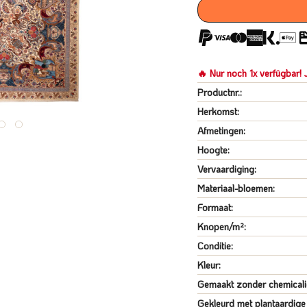
🔥 Nur noch 1x verfügbar! J
Productnr.:
Herkomst:
Afmetingen:
Hoogte:
Vervaardiging:
Materiaal-bloemen:
Formaat:
Knopen/m²:
Conditie:
Kleur:
Gemaakt zonder chemicali
Gekleurd met plantaardige