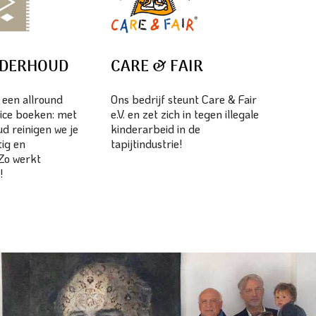
NDERHOUD
CARE & FAIR
s een allround
Ons bedrijf steunt Care & Fair
ice boeken: met
e.V. en zet zich in tegen illegale
d reinigen we je
kinderarbeid in de
tig en
tapijtindustrie!
 Zo werkt
!