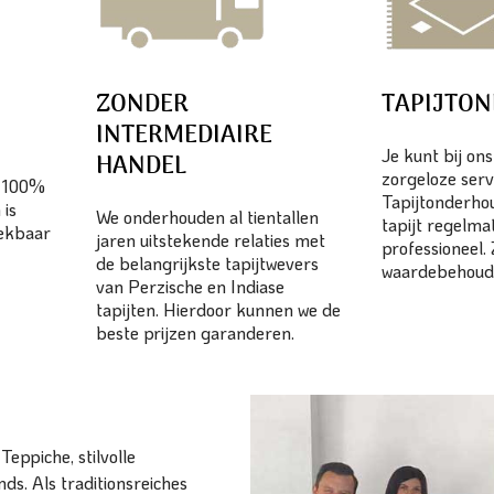
ZONDER
TAPIJTO
INTERMEDIAIRE
Je kunt bij on
HANDEL
zorgeloze serv
n 100%
Tapijtonderhou
 is
We onderhouden al tientallen
tapijt regelma
eekbaar
jaren uitstekende relaties met
professioneel.
de belangrijkste tapijtwevers
waardebehoud
van Perzische en Indiase
tapijten. Hierdoor kunnen we de
beste prijzen garanderen.
eppiche, stilvolle
ds. Als traditionsreiches