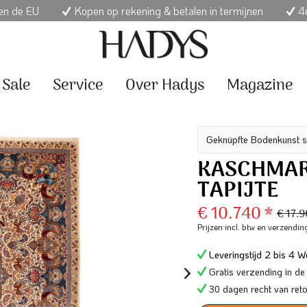
nen de EU
Kopen op rekening & betalen in termijnen
4e
Sale
Service
Over Hadys
Magazine
Geknüpfte Bodenkunst s
KASCHMAR 
TAPIJTE
€ 10.740 *
€ 17.
Prijzen incl. btw
en verzendin
Leveringstijd 2 bis 4 We
Gratis verzending in de
30 dagen recht van ret