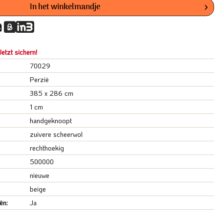
In het winkelmandje
etzt sichern!
70029
Perzië
385 x 286 cm
1 cm
handgeknoopt
zuivere scheerwol
rechthoekig
500000
nieuwe
beige
ën:
Ja