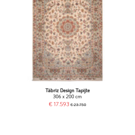
Täbriz Design Tapijte
306 x 200 cm
€ 17.593
€ 23.750