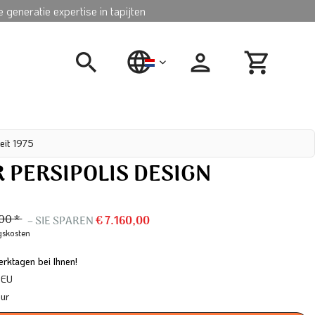
 generatie expertise in tapijten
nederlands
eit 1975
PERSIPOLIS DESIGN
900 *
– SIE SPAREN
€ 7.160,00
gskosten
rktagen bei Ihnen!
 EU
our