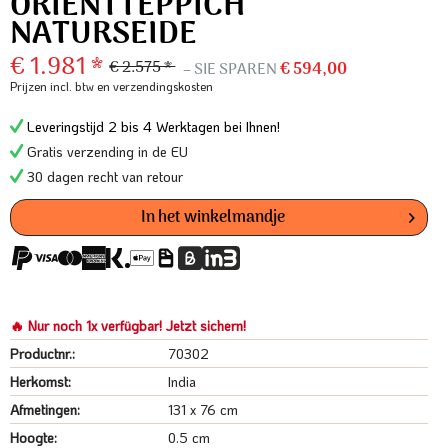
ORIENTTEPPICH
NATURSEIDE
€ 1.981 *
€ 2.575 *
– SIE SPAREN
€ 594,00
Prijzen incl. btw
en verzendingskosten
Leveringstijd 2 bis 4 Werktagen bei Ihnen!
Gratis verzending in de EU
30 dagen recht van retour
In het winkelmandje
🔥 Nur noch 1x verfügbar! Jetzt sichern!
Productnr.:
70302
Herkomst:
India
Afmetingen:
131 x 76 cm
Hoogte:
0.5 cm