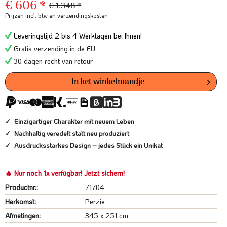
€ 606 *
€ 1.348 *
Prijzen incl. btw
en verzendingskosten
Leveringstijd 2 bis 4 Werktagen bei Ihnen!
Gratis verzending in de EU
30 dagen recht van retour
In het winkelmandje
Einzigartiger Charakter mit neuem Leben
Nachhaltig veredelt statt neu produziert
Ausdrucksstarkes Design – jedes Stück ein Unikat
🔥 Nur noch 1x verfügbar! Jetzt sichern!
Productnr.:
71704
Herkomst:
Perzië
Afmetingen:
345 x 251 cm