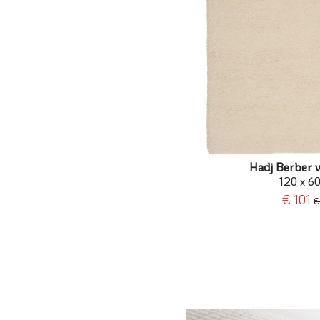
Hadj Berber v
120 x 6
€ 101
€