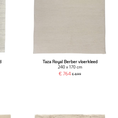
d
Taza Royal Berber vloerkleed
240 x 170 cm
€ 764
€ 899