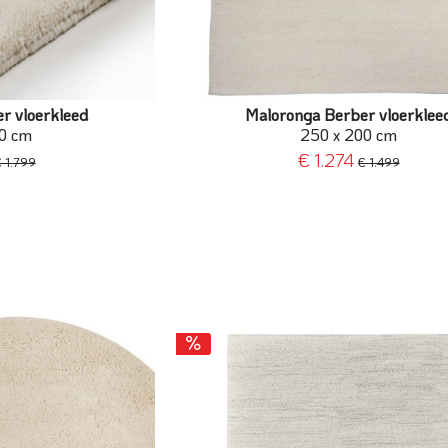
r vloerkleed
Maloronga Berber vloerklee
0 cm
250 x 200 cm
€ 1.274
 1.799
€ 1.499