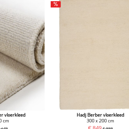
r vloerkleed
Hadj Berber vloerkleed
0 cm
300 x 200 cm
€ 849
€ 649
€ 999