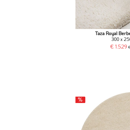
Taza Royal Berbe
300 x 25
€ 1.529
€