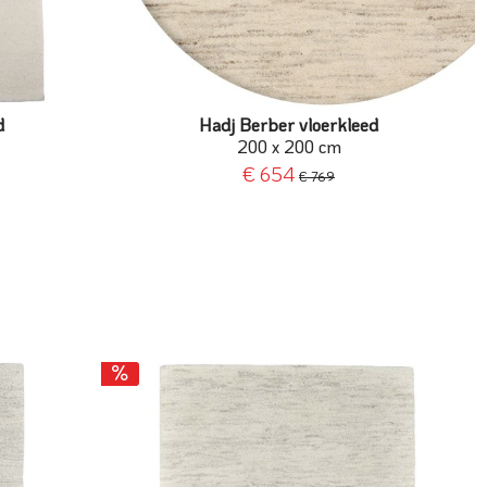
d
Hadj Berber vloerkleed
200 x 200 cm
€ 654
€ 769