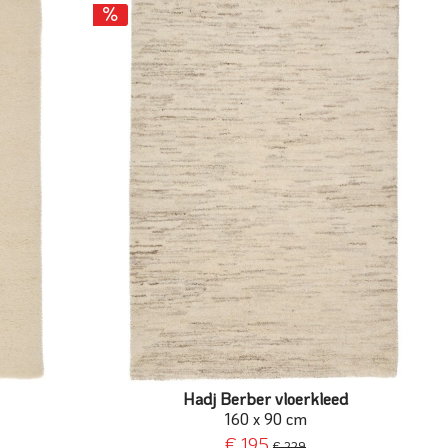
Hadj Berber vloerkleed
160 x 90 cm
€ 195
€ 229