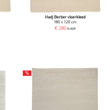
Hadj Berber vloerkleed
180 x 120 cm
€ 280
€ 329