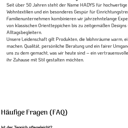
Seit über 50 Jahren steht der Name HADYS für hochwertige T
Wohntextilien und ein besonderes Gespür für Einrichtungstren
Familienunternehmen kombinieren wir jahrzehntelange Expert
von klassischen Orientteppichen bis zu zeitgemäßen Designs 
Alltagsbegleitern.
Unsere Leidenschaft gilt Produkten, die Wohnräume warm, ein
machen. Qualität, persönliche Beratung und ein fairer Umg
uns zu dem gemacht, was wir heute sind – ein vertrauensvoll
ihr Zuhause mit Stil gestalten möchten.
Häufige Fragen (FAQ)
Ist der Teppich pflegeleicht?