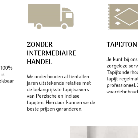
ZONDER
TAPIJTO
INTERMEDIAIRE
Je kunt bij on
HANDEL
zorgeloze serv
n 100%
Tapijtonderhou
 is
We onderhouden al tientallen
tapijt regelma
eekbaar
jaren uitstekende relaties met
professioneel.
de belangrijkste tapijtwevers
waardebehoud
van Perzische en Indiase
tapijten. Hierdoor kunnen we de
beste prijzen garanderen.