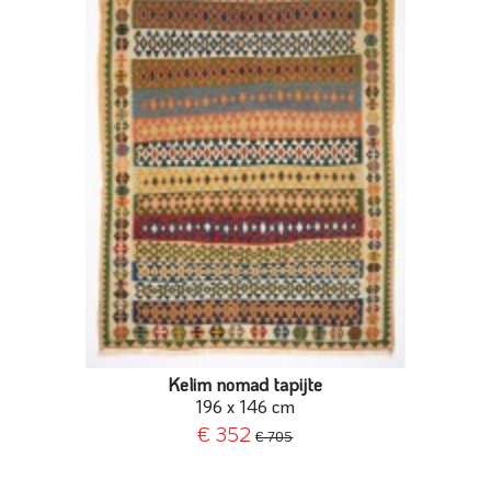
Kelim nomad tapijte
196 x 146 cm
€ 352
€ 705