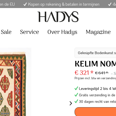
nen de EU
Kopen op rekening & betalen in termijnen
4e
Sale
Service
Over Hadys
Magazine
Geknüpfte Bodenkunst s
KELIM NOM
€ 321 *
€ 641 *
– 
Prijzen incl. btw
en verzendin
Leveringstijd 2 bis 4 We
Gratis verzending in de
30 dagen recht van ret