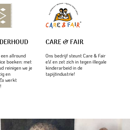
NDERHOUD
CARE & FAIR
s een allround
Ons bedrijf steunt Care & Fair
ice boeken: met
e.V. en zet zich in tegen illegale
d reinigen we je
kinderarbeid in de
tig en
tapijtindustrie!
 Zo werkt
!