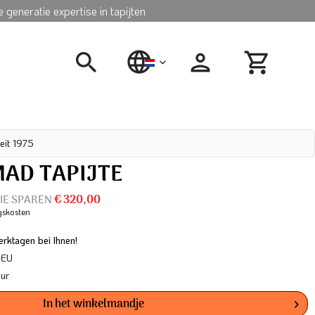
 generatie expertise in tapijten
nederlands
eit 1975
AD TAPIJTE
SIE SPAREN
€ 320,00
gskosten
rktagen bei Ihnen!
 EU
our
In het winkelmandje