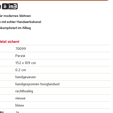
al für modernes Wohnen
n mit echter Handwerkskunst
kompliziert im Alltag
etzt sichern!
70099
Perzië
152 x 109 cm
0.2 cm
handgeweven
handgesponnen hooglandwol
rechthoekig
nieuwe
blauw
ën:
Ja