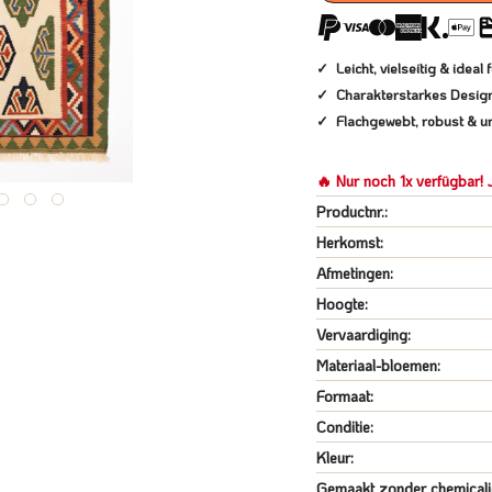
Leicht, vielseitig & ide
Charakterstarkes Desig
Flachgewebt, robust & un
🔥 Nur noch 1x verfügbar! J
Productnr.:
Herkomst:
Afmetingen:
Hoogte:
Vervaardiging:
Materiaal-bloemen:
Formaat:
Conditie:
Kleur:
Gemaakt zonder chemicali