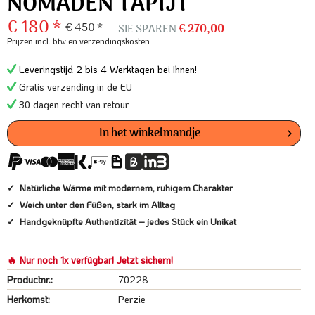
NOMADEN TAPIJT
€ 180 *
€ 450 *
– SIE SPAREN
€ 270,00
Prijzen incl. btw
en verzendingskosten
Leveringstijd 2 bis 4 Werktagen bei Ihnen!
Gratis verzending in de EU
30 dagen recht van retour
In het winkelmandje
Natürliche Wärme mit modernem, ruhigem Charakter
Weich unter den Füßen, stark im Alltag
Handgeknüpfte Authentizität – jedes Stück ein Unikat
🔥 Nur noch 1x verfügbar! Jetzt sichern!
Productnr.:
70228
Herkomst:
Perzië