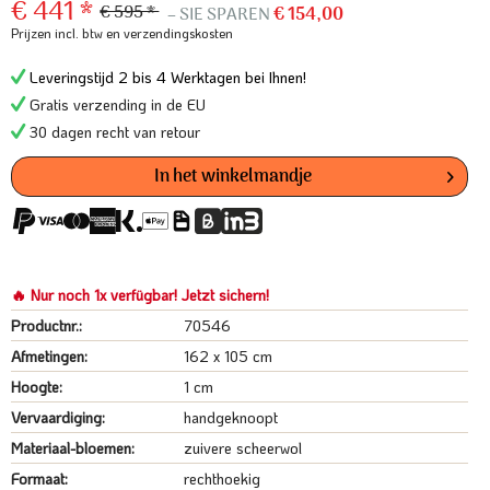
€ 441 *
€ 595 *
– SIE SPAREN
€ 154,00
Prijzen incl. btw
en verzendingskosten
Leveringstijd 2 bis 4 Werktagen bei Ihnen!
Gratis verzending in de EU
30 dagen recht van retour
In het winkelmandje
🔥 Nur noch 1x verfügbar! Jetzt sichern!
Productnr.:
70546
Afmetingen:
162 x 105 cm
Hoogte:
1 cm
Vervaardiging:
handgeknoopt
Materiaal-bloemen:
zuivere scheerwol
Formaat:
rechthoekig