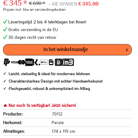
€ 345 *
€ 690 *
– SIE SPAREN
€ 345,00
Prijzen incl. btw
en verzendingskosten
Leveringstijd 2 bis 4 Werktagen bei Ihnen!
Gratis verzending in de EU
30 dagen recht van retour
In het winkelmandje
Leicht, vielseitig & ideal für modernes Wohnen
Charakterstarkes Design mit echter Handwerkskunst
Flachgewebt, robust & unkompliziert im Alltag
🔥 Nur noch 1x verfügbar! Jetzt sichern!
Productnr.:
70112
Herkomst:
Perzië
Afmetingen:
174 x 119 cm