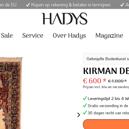
nen de EU
Kopen op rekening & betalen in termijnen
4e
Sale
Service
Over Hadys
Magazine
Geknüpfte Bodenkunst s
KIRMAN DE
€ 600 *
€ 1.000 *
Prijzen incl. btw
en verzendin
Leveringstijd 2 bis 4 We
Gratis verzending in de
30 dagen recht van ret