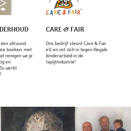
NDERHOUD
CARE & FAIR
s een allround
Ons bedrijf steunt Care & Fair
ice boeken: met
e.V. en zet zich in tegen illegale
d reinigen we je
kinderarbeid in de
tig en
tapijtindustrie!
 Zo werkt
!