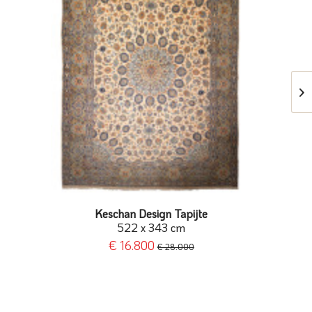
Keschan Design Tapijte
522 x 343 cm
€ 16.800
€ 28.000