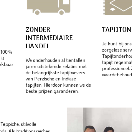
ZONDER
TAPIJTO
INTERMEDIAIRE
Je kunt bij on
HANDEL
zorgeloze serv
n 100%
Tapijtonderhou
 is
We onderhouden al tientallen
tapijt regelma
eekbaar
jaren uitstekende relaties met
professioneel.
de belangrijkste tapijtwevers
waardebehoud
van Perzische en Indiase
tapijten. Hierdoor kunnen we de
beste prijzen garanderen.
eppiche, stilvolle
ds. Als traditionsreiches