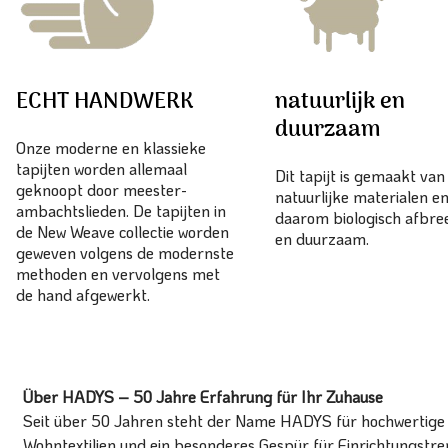
ECHT HANDWERK
natuurlijk en
duurzaam
Onze moderne en klassieke
tapijten worden allemaal
Dit tapijt is gemaakt va
geknoopt door meester-
natuurlijke materialen en
ambachtslieden. De tapijten in
daarom biologisch afbr
de New Weave collectie worden
en duurzaam.
geweven volgens de modernste
methoden en vervolgens met
de hand afgewerkt.
Über HADYS – 50 Jahre Erfahrung für Ihr Zuhause
Seit über 50 Jahren steht der Name HADYS für hochwertige T
Wohntextilien und ein besonderes Gespür für Einrichtungstren