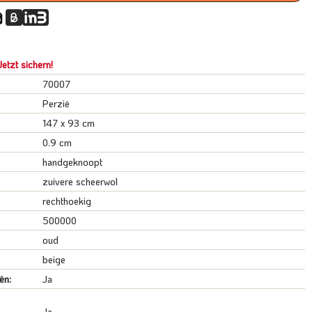
etzt sichern!
70007
Perzië
147 x 93 cm
0.9 cm
handgeknoopt
zuivere scheerwol
rechthoekig
500000
oud
beige
ën:
Ja
Ja