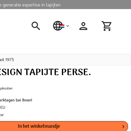
 generatie expertise in tapijten
nederlands
eit 1975
SIGN TAPIJTE PERSE.
gskosten
rktagen bei Ihnen!
 EU
our
In het winkelmandje