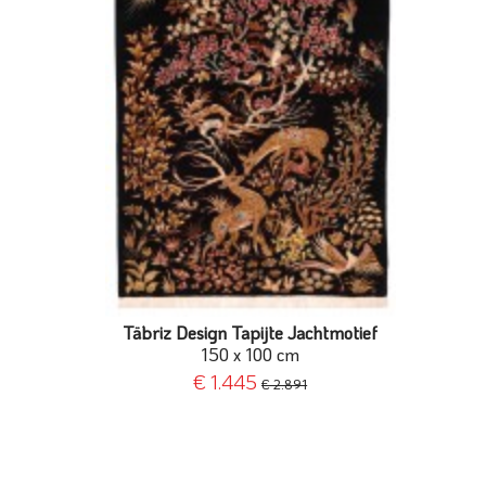
Täbriz Design Tapijte Jachtmotief
150 x 100 cm
€ 1.445
€ 2.891