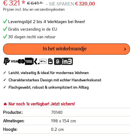
€ 321 *
€ 641 *
– SIE SPAREN
€ 320,00
Prijzen incl. btw
en verzendingskosten
Leveringstijd 2 bis 4 Werktagen bei Ihnen!
Gratis verzending in de EU
30 dagen recht van retour
In het winkelmandje
Leicht, vielseitig & ideal für modernes Wohnen
Charakterstarkes Design mit echter Handwerkskunst
Flachgewebt, robust & unkompliziert im Alltag
🔥 Nur noch 1x verfügbar! Jetzt sichern!
Productnr.:
70140
Afmetingen:
198 x 154 cm
Hoogte:
0.2 cm