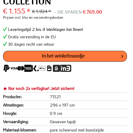
COLLETION
€ 1.155 *
€ 1.924 *
– SIE SPAREN
€ 769,00
Prijzen incl. btw
en verzendingskosten
Leveringstijd 2 bis 4 Werktagen bei Ihnen!
Gratis verzending in de EU
30 dagen recht van retour
In het winkelmandje
🔥 Nur noch 2x verfügbar! Jetzt sichern!
Productnr.:
71521
Afmetingen:
296 x 197 cm
Hoogte:
0.9 cm
Vervaardiging:
Geweven tapijt
Materiaal-bloemen:
pure scheerwol met kunstzijde