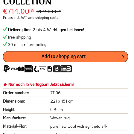
COLLETION
€714.00 *
€1,190.00 *
Prices incl. VAT
and shipping costs
Delivery time 2 bis 4 Werktagen bei Ihnen!
free shipping
30 days return policy
Add to
shopping cart
🔥 Nur noch 1x verfügbar! Jetzt sichern!
Order number:
71106
Dimensions:
221 x 151 cm
Height:
0.9 cm
Manufacture:
Woven rug
Material-Flor:
pure new wool with synthetc silk