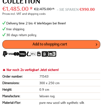
COLLETION
€1,485.00 *
€2,475.00 *
– SIE SPAREN
€990.00
Prices incl. VAT
and shipping costs
Delivery time 2 bis 4 Werktagen bei Ihnen!
free shipping
30 days return policy
Add to
shopping cart
🔥 Nur noch 2x verfügbar! Jetzt sichern!
Order number:
71543
Dimensions:
300 x 250 cm
Height:
0.9 cm
Manufacture:
Woven rug
Material-Flor:
pure new wool with synthetc silk