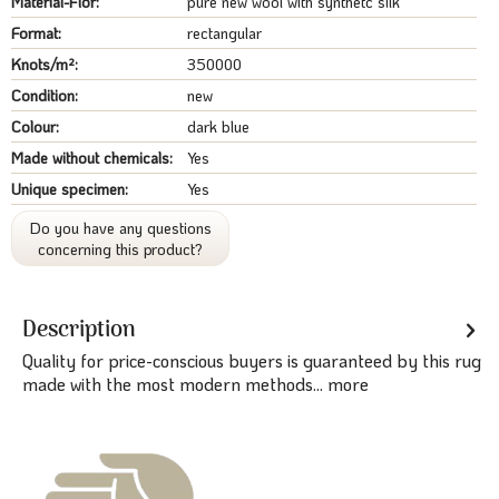
Material-Flor:
pure new wool with synthetc silk
Format:
rectangular
Knots/m²:
350000
Condition:
new
Colour:
dark blue
Made without chemicals:
Yes
Unique specimen:
Yes
Do you have any questions
concerning this product?
Description
Quality for price-conscious buyers is guaranteed by this rug
made with the most modern methods...
more