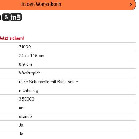
In den
Warenkorb
etzt sichern!
71099
215 x 146 cm
0.9 cm
Webteppich
reine Schurwolle mit Kunstseide
rechteckig
350000
neu
orange
Ja
Ja