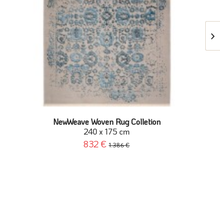
NewWeave Woven Rug Colletion
240 x 175 cm
832 €
1.386 €