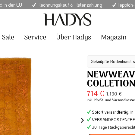
d in der EU
Rechnungskauf & Ratenzahlung
Teppich-
Sale
Service
Über Hadys
Magazin
Geknüpfte Bodenkunst s
NEWWEAV
COLLETIO
714 €
1.190 €
inkl. MwSt.
und Versandkoste
Sofort versandfertig, In
VERSANDKOSTENFREI 
30 Tage Rückgaberech