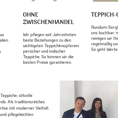
OHNE
TEPPICH-
ZWISCHENHANDEL
Rundum-Sorglo
uns buchbar: 
aus
Wir pflegen seit Jahrzehnten
reinigen wir I
alien
beste Beziehungen zu den
regelmäßig un
wichtigsten Teppichknüpferein
So geht Werter
.
persicher und indischer
Teppiche. So können wir die
besten Preise garantieren.
eppiche, stilvolle
ds. Als traditionsreiches
ise mit moderner Vielfalt:
und pflegeleichten