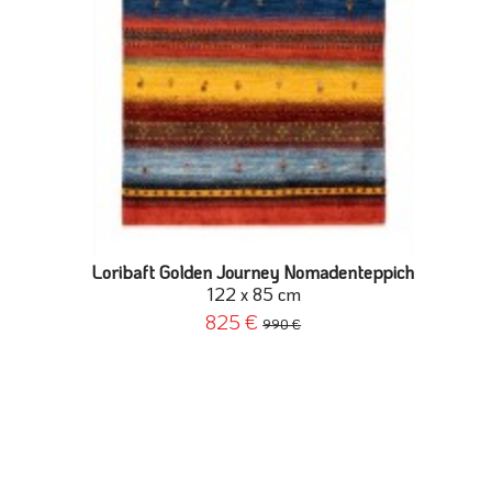
Loribaft Golden Journey Nomadenteppich
122 x 85 cm
825 €
990 €