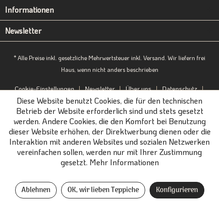
Informationen
Newsletter
* Alle Preise inkl. gesetzliche Mehrwertsteuer inkl. Versand. Wir liefern frei
Haus, wenn nicht anders beschrieben
Cookie-Einstellungen
Newsletter
Über uns
Datenschutz
Diese Website benutzt Cookies, die für den technischen
Impressum
B2B-Portal
Betrieb der Website erforderlich sind und stets gesetzt
werden. Andere Cookies, die den Komfort bei Benutzung
dieser Website erhöhen, der Direktwerbung dienen oder die
Interaktion mit anderen Websites und sozialen Netzwerken
vereinfachen sollen, werden nur mit Ihrer Zustimmung
gesetzt.
Mehr Informationen
Ablehnen
OK, wir lieben Teppiche
Konfigurieren