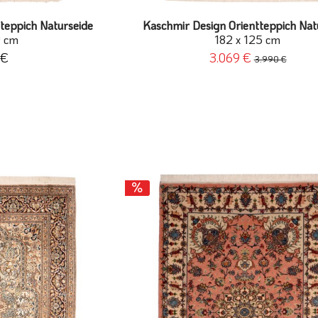
teppich Naturseide
Kaschmir Design Orientteppich Nat
9 cm
182 x 125 cm
 €
3.069 €
3.990 €