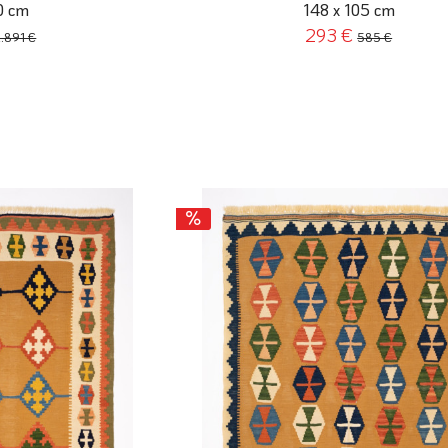
0 cm
148 x 105 cm
293 €
2.891 €
585 €