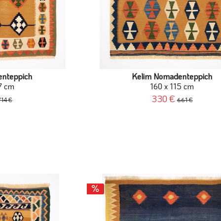
enteppich
Kelim Nomadenteppich
7 cm
160 x 115 cm
330 €
714 €
661 €