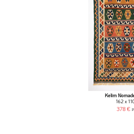
Kelim Nomad
162 x 11
378 €
7