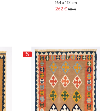
164 x 118 cm
262 €
524 €