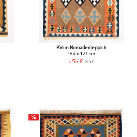
Kelim Nomadenteppich
184 x 121 cm
456 €
913 €