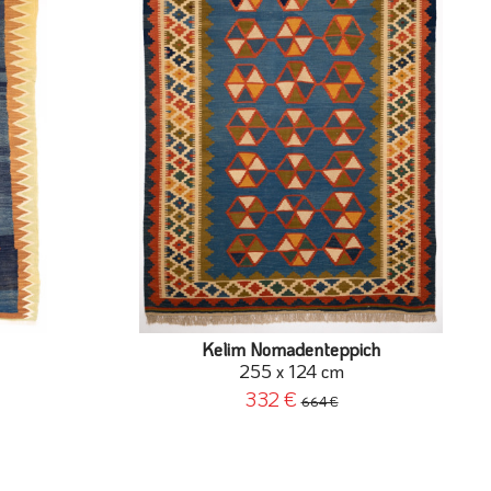
Kelim Nomadenteppich
255 x 124 cm
332 €
664 €