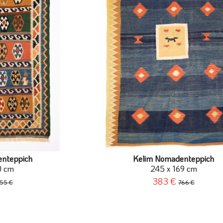
enteppich
Kelim Nomadenteppich
0 cm
245 x 169 cm
383 €
55 €
766 €