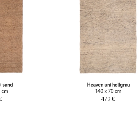
i sand
Heaven uni hellgrau
0 cm
140 x 70 cm
€
479 €