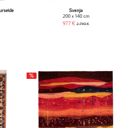
urseide
Svenja
200 x 140 cm
977 €
2.790 €