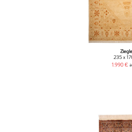
Ziegl
235 x 17
1.990 €
3