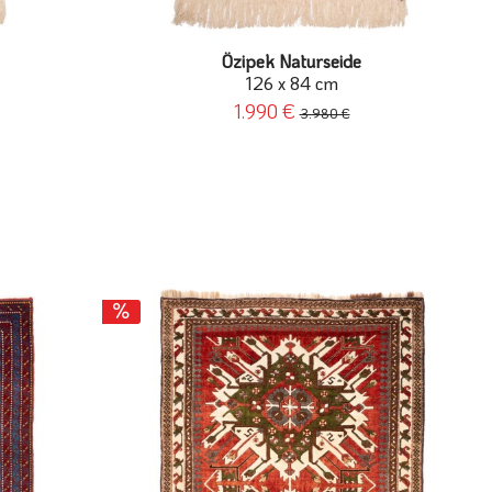
Özipek Naturseide
126 x 84 cm
1.990 €
3.980 €