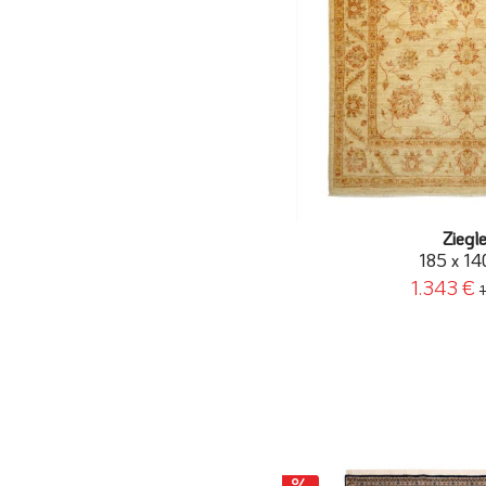
Ziegl
185 x 14
1.343 €
1