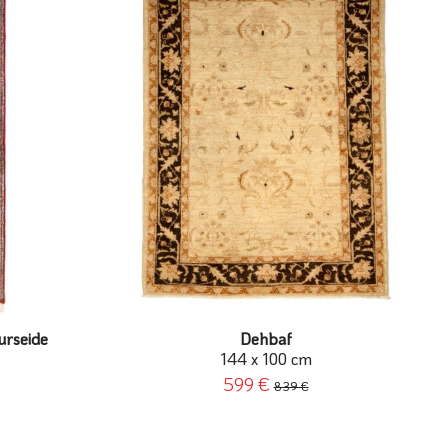
urseide
Dehbaf
144 x 100 cm
599 €
839 €