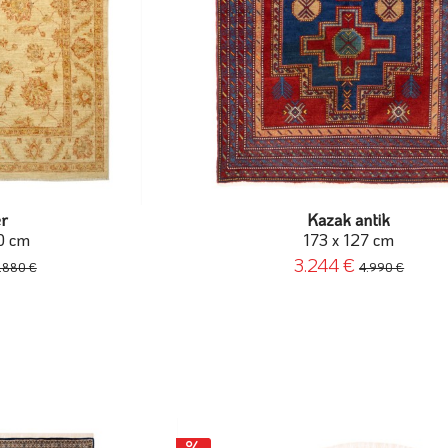
er
Kazak antik
0 cm
173 x 127 cm
3.244 €
.880 €
4.990 €