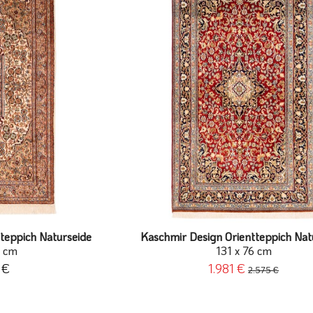
teppich Naturseide
Kaschmir Design Orientteppich Nat
7 cm
131 x 76 cm
 €
1.981 €
2.575 €