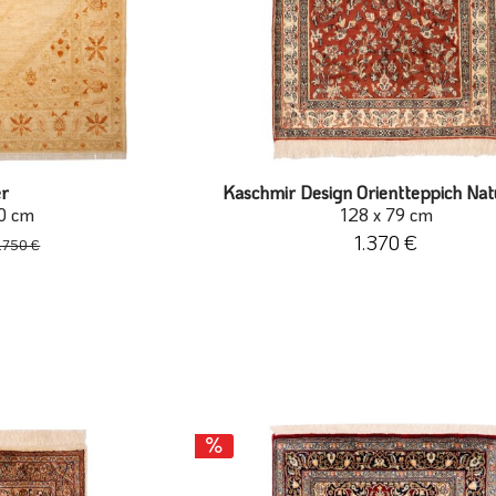
er
Kaschmir Design Orientteppich Nat
0 cm
128 x 79 cm
1.370 €
.750 €