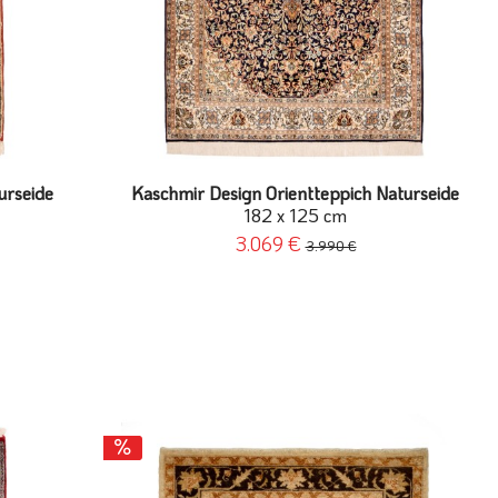
urseide
Kaschmir Design Orientteppich Naturseide
182 x 125 cm
3.069 €
3.990 €