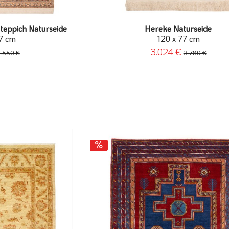
teppich Naturseide
Hereke Naturseide
7 cm
120 x 77 cm
3.024 €
4.550 €
3.780 €