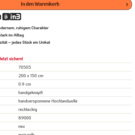
In den
Warenkorb
odernem, ruhigem Charakter
tark im Alltag
ität – jedes Stück ein Unikat
etzt sichern!
70505
200 x 150 cm
0.9 cm
handgeknüpft
handversponnene Hochlandwolle
rechteckig
89000
neu
meisgelb