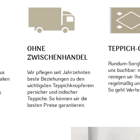
OHNE
TEPPICH-
ZWISCHENHANDEL
Rundum-Sorglo
uns buchbar: 
aus
Wir pflegen seit Jahrzehnten
reinigen wir I
alien
beste Beziehungen zu den
regelmäßig un
wichtigsten Teppichknüpferein
So geht Werter
.
persicher und indischer
Teppiche. So können wir die
besten Preise garantieren.