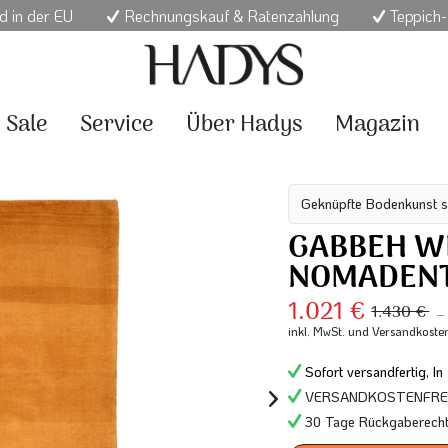
d in der EU
Rechnungskauf & Ratenzahlung
Teppich-
Sale
Service
Über Hadys
Magazin
Geknüpfte Bodenkunst s
GABBEH W
NOMADENT
1.021 €
1.430 €
–
inkl. MwSt.
und Versandkoste
Sofort versandfertig, In
VERSANDKOSTENFREI 
30 Tage Rückgaberech