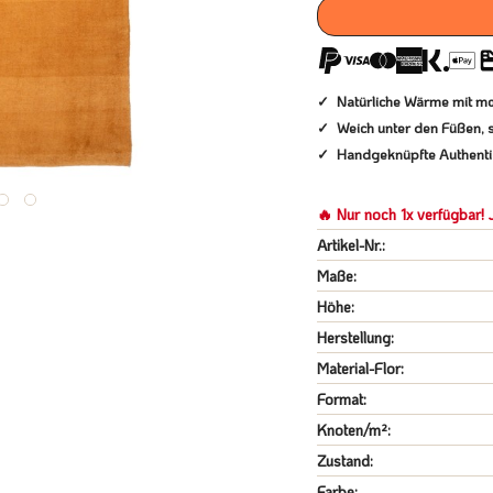
Natürliche Wärme mit m
Weich unter den Füßen, s
Handgeknüpfte Authentiz
🔥 Nur noch 1x verfügbar! J
Artikel-Nr.:
Maße:
Höhe:
Herstellung:
Material-Flor:
Format:
Knoten/m²:
Zustand:
Farbe: