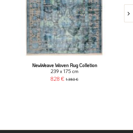
NewWeave Woven Rug Colletion
239 x 175 cm
828 €
1.380 €