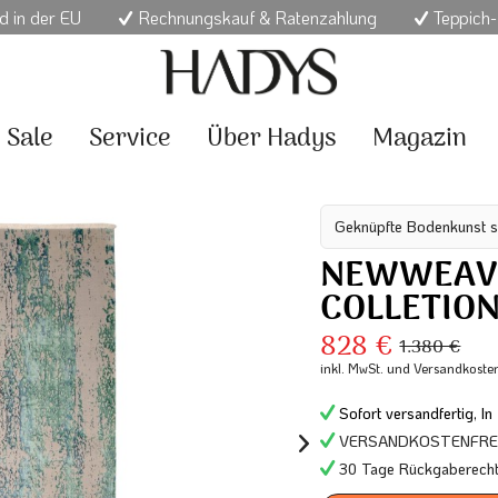
d in der EU
Rechnungskauf & Ratenzahlung
Teppich-
Sale
Service
Über Hadys
Magazin
Geknüpfte Bodenkunst s
NEWWEAV
COLLETIO
828 €
1.380 €
inkl. MwSt.
und Versandkoste
Sofort versandfertig, In
VERSANDKOSTENFREI 
30 Tage Rückgaberech