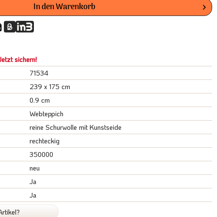
In den
Warenkorb
etzt sichern!
71534
239 x 175 cm
0.9 cm
Webteppich
reine Schurwolle mit Kunstseide
rechteckig
350000
neu
Ja
Ja
rtikel?