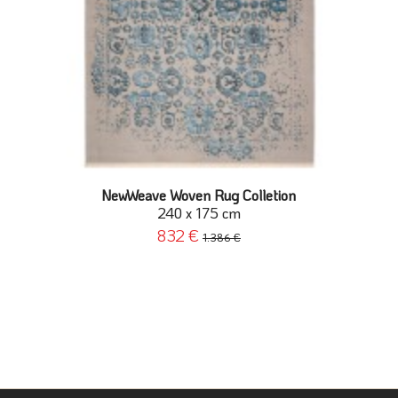
NewWeave Woven Rug Colletion
240 x 175 cm
832 €
1.386 €