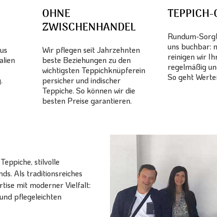
OHNE
TEPPICH-
ZWISCHENHANDEL
Rundum-Sorglo
uns buchbar: 
aus
Wir pflegen seit Jahrzehnten
reinigen wir I
alien
beste Beziehungen zu den
regelmäßig un
wichtigsten Teppichknüpferein
So geht Werter
.
persicher und indischer
Teppiche. So können wir die
besten Preise garantieren.
eppiche, stilvolle
ds. Als traditionsreiches
ise mit moderner Vielfalt:
und pflegeleichten