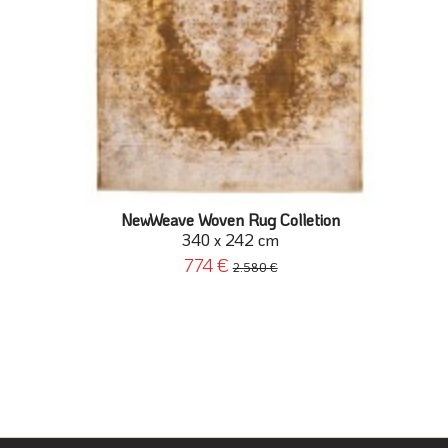
NewWeave Woven Rug Colletion
340 x 242 cm
774 €
2.580 €