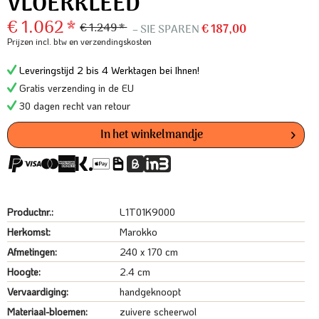
VLOERKLEED
€ 1.062 *
€ 1.249 *
– SIE SPAREN
€ 187,00
Prijzen incl. btw
en verzendingskosten
Leveringstijd 2 bis 4 Werktagen bei Ihnen!
Gratis verzending in de EU
30 dagen recht van retour
In het winkelmandje
Productnr.:
L1T01K9000
Herkomst:
Marokko
Afmetingen:
240 x 170 cm
Hoogte:
2.4 cm
Vervaardiging:
handgeknoopt
Materiaal-bloemen:
zuivere scheerwol