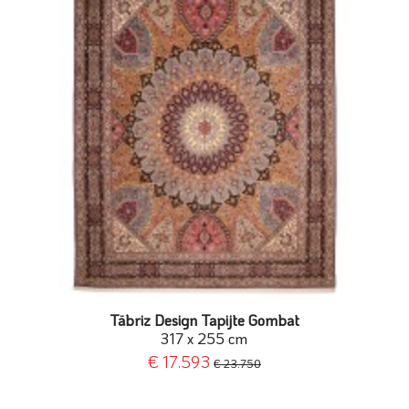
Täbriz Design Tapijte Gombat
317 x 255 cm
€ 17.593
€ 23.750