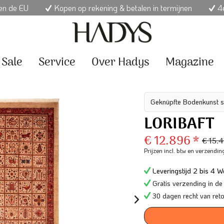
nen de EU
Kopen op rekening & betalen in termijnen
4e
Sale
Service
Over Hadys
Magazine
Geknüpfte Bodenkunst s
LORIBAFT
€ 12.896 *
€ 15.
Prijzen incl. btw
en verzendin
Leveringstijd 2 bis 4 We
Gratis verzending in de
30 dagen recht van ret