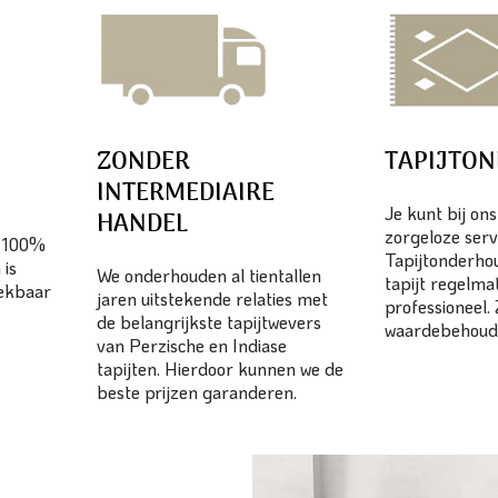
ZONDER
TAPIJTO
INTERMEDIAIRE
Je kunt bij on
HANDEL
zorgeloze serv
n 100%
Tapijtonderhou
 is
We onderhouden al tientallen
tapijt regelma
eekbaar
jaren uitstekende relaties met
professioneel.
de belangrijkste tapijtwevers
waardebehoud
van Perzische en Indiase
tapijten. Hierdoor kunnen we de
beste prijzen garanderen.