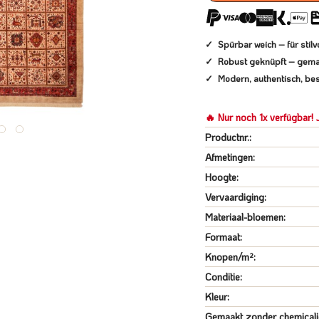
Spürbar weich – für sti
Robust geknüpft – gema
Modern, authentisch, bes
🔥 Nur noch 1x verfügbar! J
Productnr.:
Afmetingen:
Hoogte:
Vervaardiging:
Materiaal-bloemen:
Formaat:
Knopen/m²:
Conditie:
Kleur:
Gemaakt zonder chemicali