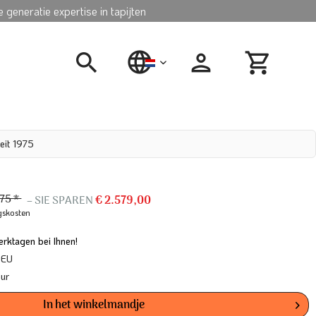
 generatie expertise in tapijten
nederlands
eit 1975
475 *
– SIE SPAREN
€ 2.579,00
gskosten
rktagen bei Ihnen!
 EU
our
In het winkelmandje