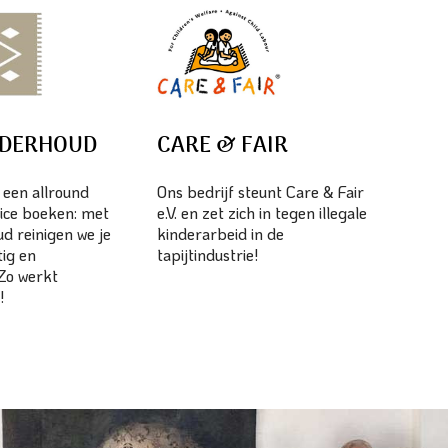
NDERHOUD
CARE & FAIR
s een allround
Ons bedrijf steunt Care & Fair
ice boeken: met
e.V. en zet zich in tegen illegale
d reinigen we je
kinderarbeid in de
tig en
tapijtindustrie!
 Zo werkt
!