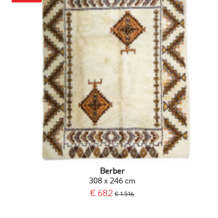
Berber
308 x 246 cm
€ 682
€ 1.516