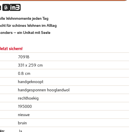
lvolle Wohnmomente jeden Tag
cht für schönes Wohnen im Alltag
onders – ein Unikat mit Seele
etzt sichern!
70918
331 x 259 cm
0.8 cm
handgeknoopt
handgesponnen hooglandwol
rechthoekig
195000
nieuwe
bruin
ën:
Ja