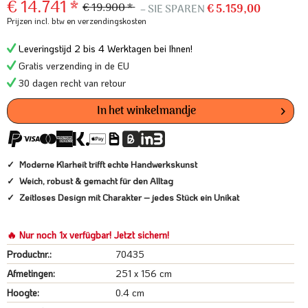
€ 14.741 *
€ 19.900 *
– SIE SPAREN
€ 5.159,00
Prijzen incl. btw
en verzendingskosten
Leveringstijd 2 bis 4 Werktagen bei Ihnen!
Gratis verzending in de EU
30 dagen recht van retour
In het winkelmandje
Moderne Klarheit trifft echte Handwerkskunst
Weich, robust & gemacht für den Alltag
Zeitloses Design mit Charakter – jedes Stück ein Unikat
🔥 Nur noch 1x verfügbar! Jetzt sichern!
Productnr.:
70435
Afmetingen:
251 x 156 cm
Hoogte:
0.4 cm