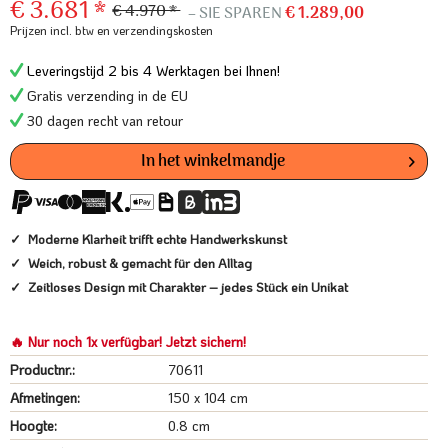
€ 3.681 *
€ 4.970 *
– SIE SPAREN
€ 1.289,00
Prijzen incl. btw
en verzendingskosten
Leveringstijd 2 bis 4 Werktagen bei Ihnen!
Gratis verzending in de EU
30 dagen recht van retour
In het winkelmandje
Moderne Klarheit trifft echte Handwerkskunst
Weich, robust & gemacht für den Alltag
Zeitloses Design mit Charakter – jedes Stück ein Unikat
🔥 Nur noch 1x verfügbar! Jetzt sichern!
Productnr.:
70611
Afmetingen:
150 x 104 cm
Hoogte:
0.8 cm