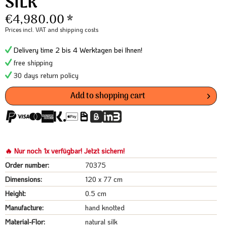
SILK
€4,980.00 *
Prices incl. VAT
and shipping costs
Delivery time 2 bis 4 Werktagen bei Ihnen!
free shipping
30 days return policy
Add to
shopping cart
🔥 Nur noch 1x verfügbar! Jetzt sichern!
Order number:
70375
Dimensions:
120 x 77 cm
Height:
0.5 cm
Manufacture:
hand knotted
Material-Flor:
natural silk