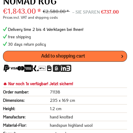
NOMAD RUG
€1,843.00 *
€2,580.00 *
– SIE SPAREN
€737.00
Prices incl. VAT
and shipping costs
Delivery time 2 bis 4 Werktagen bei Ihnen!
free shipping
30 days return policy
Add to
shopping cart
🔥 Nur noch 1x verfügbar! Jetzt sichern!
Order number:
71138
Dimensions:
235 x 169 cm
Height:
1.2 cm
Manufacture:
hand knotted
Material-Flor:
handspun highland wool