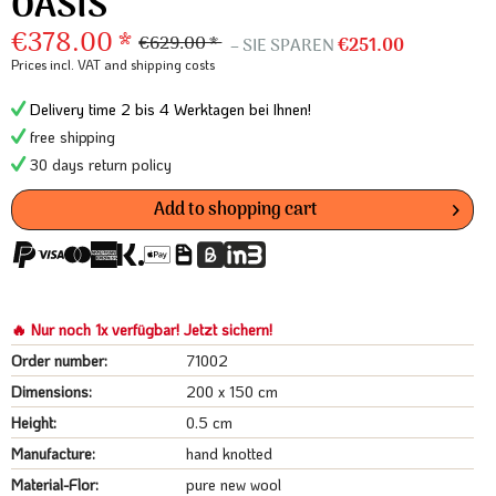
OASIS
€378.00 *
€629.00 *
– SIE SPAREN
€251.00
Prices incl. VAT
and shipping costs
Delivery time 2 bis 4 Werktagen bei Ihnen!
free shipping
30 days return policy
Add to
shopping cart
🔥 Nur noch 1x verfügbar! Jetzt sichern!
Order number:
71002
Dimensions:
200 x 150 cm
Height:
0.5 cm
Manufacture:
hand knotted
Material-Flor:
pure new wool