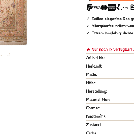
Zeitlos-elegantes Design
Allergikerfreundlich: we
Extrem langlebig: dicht
🔥 Nur noch 1x verfügbar! J
Artikel-Nr.:
Herkunft:
Maße:
Höhe:
Herstellung:
Material-Flor:
Format:
Knoten/m²:
Zustand:
Farbe: