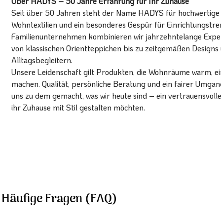
Über HADYS – 50 Jahre Erfahrung für Ihr Zuhause
Seit über 50 Jahren steht der Name HADYS für hochwertige T
Wohntextilien und ein besonderes Gespür für Einrichtungstren
Familienunternehmen kombinieren wir jahrzehntelange Expert
von klassischen Orientteppichen bis zu zeitgemäßen Designs 
Alltagsbegleitern.
Unsere Leidenschaft gilt Produkten, die Wohnräume warm, ein
machen. Qualität, persönliche Beratung und ein fairer Umg
uns zu dem gemacht, was wir heute sind – ein vertrauensvoll
ihr Zuhause mit Stil gestalten möchten.
Häufige Fragen (FAQ)