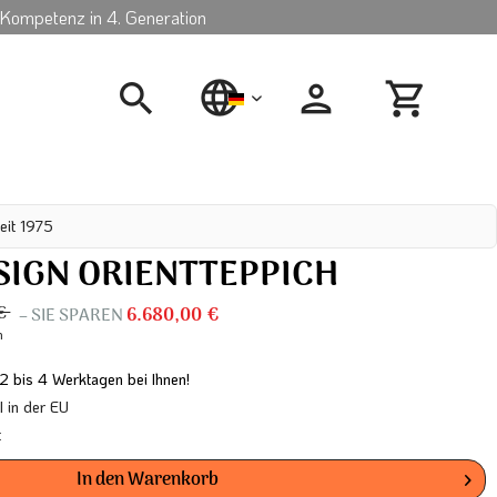
Kompetenz in 4. Generation
deutsch
eit 1975
SIGN ORIENTTEPPICH
 €
– SIE SPAREN
6.680,00 €
n
 2 bis 4 Werktagen bei Ihnen!
in der EU
t
In den
Warenkorb