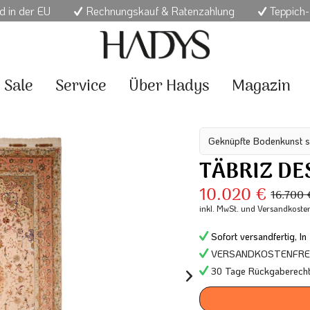
d in der EU
Rechnungskauf & Ratenzahlung
Teppich-
Sale
Service
Über Hadys
Magazin
Geknüpfte Bodenkunst s
TÄBRIZ DE
10.020 €
16.700
inkl. MwSt.
und Versandkoste
Sofort versandfertig, In
VERSANDKOSTENFREI 
30 Tage Rückgaberech