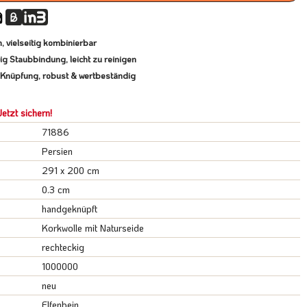
, vielseitig kombinierbar
nig Staubbindung, leicht zu reinigen
e Knüpfung, robust & wertbeständig
etzt sichern!
71886
Persien
291 x 200 cm
0.3 cm
handgeknüpft
Korkwolle mit Naturseide
rechteckig
1000000
neu
Elfenbein