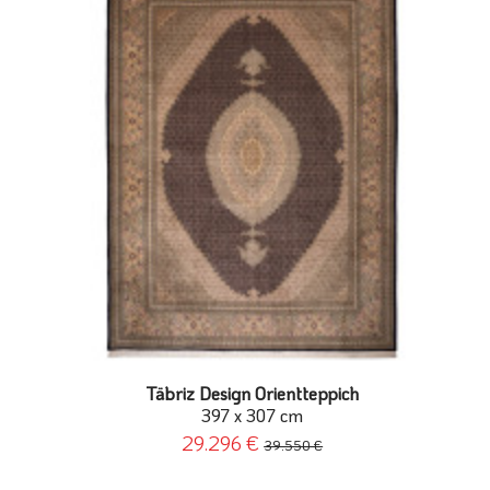
Täbriz Design Orientteppich
397 x 307 cm
29.296 €
39.550 €