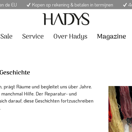
nen de EU
Kopen op rekening & betalen in termijnen
4e
Sale
Service
Over Hadys
Magazine
 Geschichte
en, prägt Räume und begleitet uns über Jahre.
 manchmal Hilfe. Der Reparatur- und
sich darauf, diese Geschichten fortzuschreiben
.