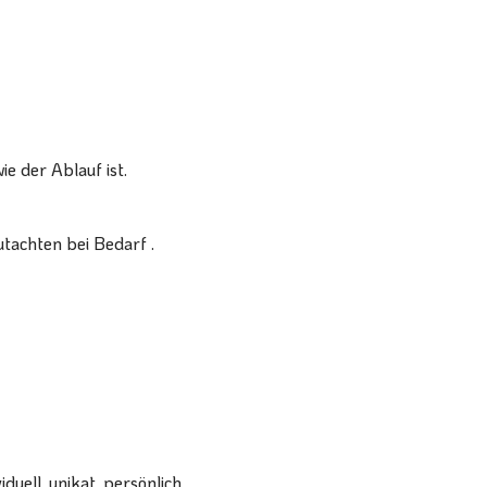
e der Ablauf ist.
utachten bei Bedarf
.
ell, unikat, persönlich.