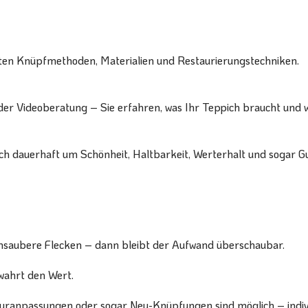
ten Knüpfmethoden, Materialien und Restaurierungstechniken.
r Videoberatung – Sie erfahren, was Ihr Teppich braucht und wi
ch dauerhaft um Schönheit, Haltbarkeit, Werterhalt und sogar G
 unsaubere Flecken – dann bleibt der Aufwand überschaubar.
wahrt den Wert.
anpassungen oder sogar Neu-Knüpfungen sind möglich – individu