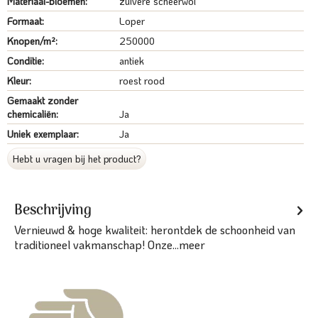
Materiaal-bloemen:
zuivere scheerwol
Formaat:
Loper
Knopen/m²:
250000
Conditie:
antiek
Kleur:
roest rood
Gemaakt zonder
chemicaliën:
Ja
Uniek exemplaar:
Ja
Hebt u vragen bij het product?
Beschrijving
Vernieuwd & hoge kwaliteit: herontdek de schoonheid van
traditioneel vakmanschap! Onze...
meer