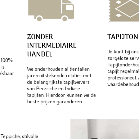
ZONDER
TAPIJTO
INTERMEDIAIRE
Je kunt bij on
HANDEL
zorgeloze serv
n 100%
Tapijtonderhou
 is
We onderhouden al tientallen
tapijt regelma
eekbaar
jaren uitstekende relaties met
professioneel.
de belangrijkste tapijtwevers
waardebehoud
van Perzische en Indiase
tapijten. Hierdoor kunnen we de
beste prijzen garanderen.
eppiche, stilvolle