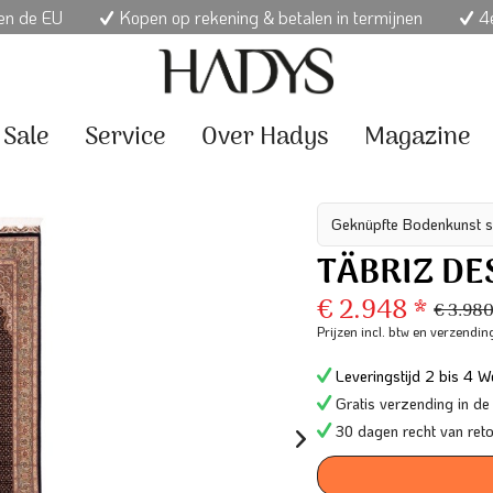
nen de EU
Kopen op rekening & betalen in termijnen
4e
Sale
Service
Over Hadys
Magazine
Geknüpfte Bodenkunst s
TÄBRIZ DE
€ 2.948 *
€ 3.98
Prijzen incl. btw
en verzendin
Leveringstijd 2 bis 4 We
Gratis verzending in de
30 dagen recht van ret