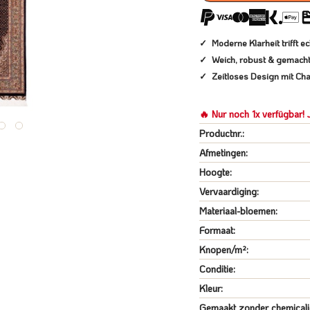
Moderne Klarheit trifft 
Weich, robust & gemacht 
Zeitloses Design mit Cha
🔥 Nur noch 1x verfügbar! J
Productnr.:
Afmetingen:
Hoogte:
Vervaardiging:
Materiaal-bloemen:
Formaat:
Knopen/m²:
Conditie:
Kleur:
Gemaakt zonder chemicali