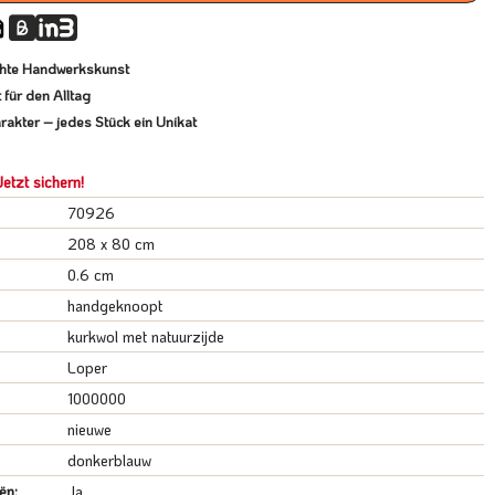
echte Handwerkskunst
für den Alltag
rakter – jedes Stück ein Unikat
etzt sichern!
70926
208 x 80 cm
0.6 cm
handgeknoopt
kurkwol met natuurzijde
Loper
1000000
nieuwe
donkerblauw
ën:
Ja