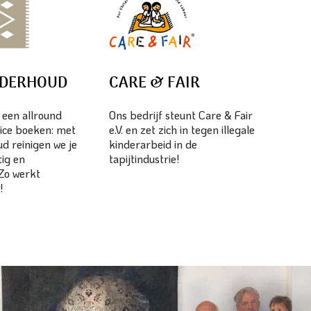
NDERHOUD
CARE & FAIR
s een allround
Ons bedrijf steunt Care & Fair
ice boeken: met
e.V. en zet zich in tegen illegale
d reinigen we je
kinderarbeid in de
tig en
tapijtindustrie!
 Zo werkt
!