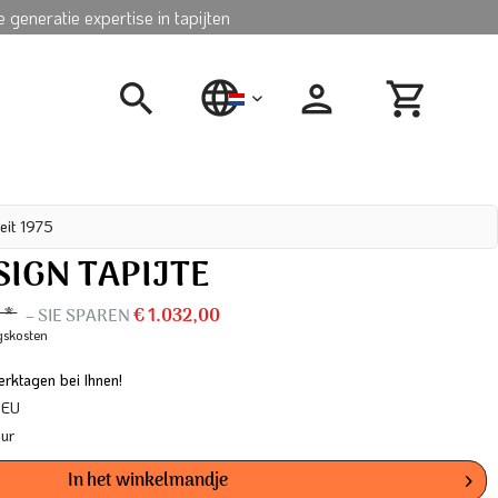
 generatie expertise in tapijten
nederlands
eit 1975
SIGN TAPIJTE
0 *
– SIE SPAREN
€ 1.032,00
gskosten
rktagen bei Ihnen!
 EU
our
In het winkelmandje