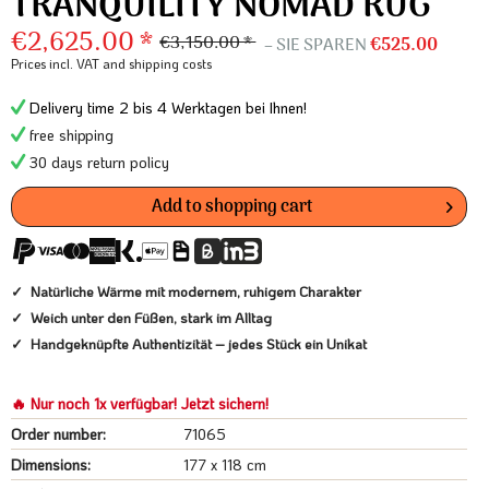
TRANQUILITY NOMAD RUG
€2,625.00 *
€3,150.00 *
– SIE SPAREN
€525.00
Prices incl. VAT
and shipping costs
Delivery time 2 bis 4 Werktagen bei Ihnen!
free shipping
30 days return policy
Add to
shopping cart
Natürliche Wärme mit modernem, ruhigem Charakter
Weich unter den Füßen, stark im Alltag
Handgeknüpfte Authentizität – jedes Stück ein Unikat
🔥 Nur noch 1x verfügbar! Jetzt sichern!
Order number:
71065
Dimensions:
177 x 118 cm