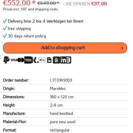
€552.00 *
€649.00 *
– SIE SPAREN
€97.00
Prices incl. VAT
and shipping costs
Delivery time 2 bis 4 Werktagen bei Ihnen!
free shipping
30 days return policy
Add to
shopping cart
Order number:
L1T01K9103
Origin:
Marokko
Dimensions:
180 x 120 cm
Height:
2.4 cm
Manufacture:
hand knotted
Material-Flor:
pure new wool
Format:
rectangular