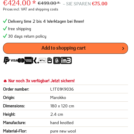
€424.00 *
€499.00 *
– SIE SPAREN
€75.00
Prices incl. VAT
and shipping costs
Delivery time 2 bis 4 Werktagen bei Ihnen!
free shipping
30 days return policy
Add to
shopping cart
🔥 Nur noch 3x verfügbar! Jetzt sichern!
Order number:
L1T01K9036
Origin:
Marokko
Dimensions:
180 x 120 cm
Height:
2.4 cm
Manufacture:
hand knotted
Material-Flor:
pure new wool