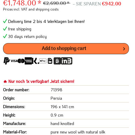
€1,748.00 *
€2,690.00 *
– SIE SPAREN
€942.00
Prices incl. VAT
and shipping costs
Delivery time 2 bis 4 Werktagen bei Ihnen!
free shipping
30 days return policy
Add to
shopping cart
🔥 Nur noch 1x verfügbar! Jetzt sichern!
Order number:
71398
Origin:
Persia
Dimensions:
196 x 141 cm
Height:
0.9 cm
Manufacture:
hand knotted
Material-Flor:
pure new wool with natural silk