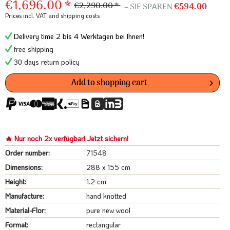
€1,696.00 *
€2,290.00 *
– SIE SPAREN
€594.00
Prices incl. VAT
and shipping costs
Delivery time 2 bis 4 Werktagen bei Ihnen!
free shipping
30 days return policy
Add to
shopping cart
🔥 Nur noch 2x verfügbar! Jetzt sichern!
Order number:
71548
Dimensions:
288 x 155 cm
Height:
1.2 cm
Manufacture:
hand knotted
Material-Flor:
pure new wool
Format:
rectangular