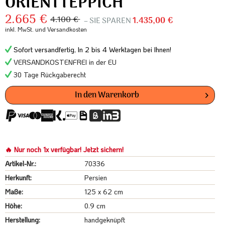
ORIENTTEPPICH
2.665 €
4.100 €
– SIE SPAREN
1.435,00 €
inkl. MwSt.
und Versandkosten
Sofort versandfertig, In 2 bis 4 Werktagen bei Ihnen!
VERSANDKOSTENFREI in der EU
30 Tage Rückgaberecht
In den
Warenkorb
🔥 Nur noch 1x verfügbar! Jetzt sichern!
Artikel-Nr.:
70336
Herkunft:
Persien
Maße:
125 x 62 cm
Höhe:
0.9 cm
Herstellung:
handgeknüpft