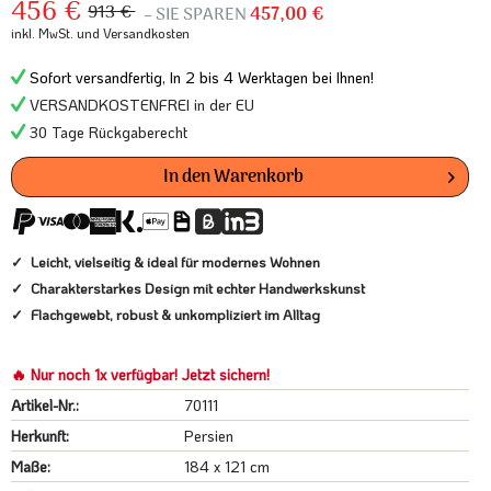
456 €
913 €
– SIE SPAREN
457,00 €
inkl. MwSt.
und Versandkosten
Sofort versandfertig, In 2 bis 4 Werktagen bei Ihnen!
VERSANDKOSTENFREI in der EU
30 Tage Rückgaberecht
In den
Warenkorb
Leicht, vielseitig & ideal für modernes Wohnen
Charakterstarkes Design mit echter Handwerkskunst
Flachgewebt, robust & unkompliziert im Alltag
🔥 Nur noch 1x verfügbar! Jetzt sichern!
Artikel-Nr.:
70111
Herkunft:
Persien
Maße:
184 x 121 cm