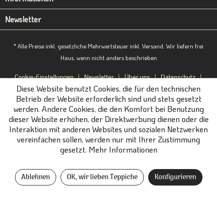
Newsletter
* Alle Preise inkl. gesetzliche Mehrwertsteuer inkl. Versand. Wir liefern frei
Haus, wenn nicht anders beschrieben
Cookie-Einstellungen
Newsletter
Über uns
Datenschutz
Diese Website benutzt Cookies, die für den technischen
Impressum
B2B-Portal
Betrieb der Website erforderlich sind und stets gesetzt
werden. Andere Cookies, die den Komfort bei Benutzung
dieser Website erhöhen, der Direktwerbung dienen oder die
Interaktion mit anderen Websites und sozialen Netzwerken
vereinfachen sollen, werden nur mit Ihrer Zustimmung
gesetzt.
Mehr Informationen
Ablehnen
OK, wir lieben Teppiche
Konfigurieren