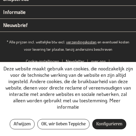
Informatie
Nieuwsbrief
* Alle prijzen incl. wettelijke btw excl.
verzendingskosten
en eventueel kosten
voor levering ter plaatse, tenzij anderszins beschreven
Cookie-instellingen
Newsletter
over ons
Deze website maakt gebruik van cookies, die noodzakelijk zijn
Gegevensbescherming
Afdruk
B2B-Portal
voor de technische werking van de website en zijn altijd
ingesteld. Andere cookies, die de bruikbaarheid van deze
website, dienen voor directe reclame of vereenvoudigen van
interactie met andere websites en sociale netwerken, zal
alleen worden gebruikt met uw toestemming.
Meer
informatie
Afwijzen
OK, wir lieben Teppiche
Konfigurieren