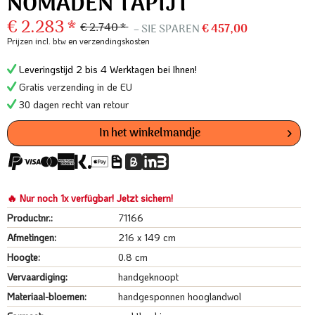
NOMADEN TAPIJT
€ 2.283 *
€ 2.740 *
– SIE SPAREN
€ 457,00
Prijzen incl. btw
en verzendingskosten
Leveringstijd 2 bis 4 Werktagen bei Ihnen!
Gratis verzending in de EU
30 dagen recht van retour
In het winkelmandje
🔥 Nur noch 1x verfügbar! Jetzt sichern!
Productnr.:
71166
Afmetingen:
216 x 149 cm
Hoogte:
0.8 cm
Vervaardiging:
handgeknoopt
Materiaal-bloemen:
handgesponnen hooglandwol