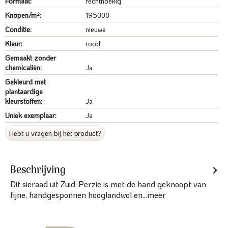
Formaat:
rechthoekig
Knopen/m²:
195000
Conditie:
nieuwe
Kleur:
rood
Gemaakt zonder
chemicaliën:
Ja
Gekleurd met
plantaardige
kleurstoffen:
Ja
Uniek exemplaar:
Ja
Hebt u vragen bij het product?
Beschrijving
Dit sieraad uit Zuid-Perzië is met de hand geknoopt van
fijne, handgesponnen hooglandwol en...
meer