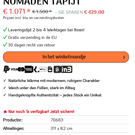
NOMADEN TAPIJT
€ 1.071 *
€ 1.500 *
– SIE SPAREN
€ 429,00
Prijzen incl. btw
en verzendingskosten
Leveringstijd 2 bis 4 Werktagen bei Ihnen!
Gratis verzending in de EU
30 dagen recht van retour
In het winkelmandje
Natürliche Wärme mit modernem, ruhigem Charakter
Weich unter den Füßen, stark im Alltag
Handgeknüpfte Authentizität – jedes Stück ein Unikat
🔥 Nur noch 1x verfügbar! Jetzt sichern!
Productnr.:
70683
Afmetingen:
311 x 82 cm