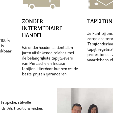
ZONDER
TAPIJTO
INTERMEDIAIRE
Je kunt bij on
HANDEL
zorgeloze serv
n 100%
Tapijtonderhou
 is
We onderhouden al tientallen
tapijt regelma
eekbaar
jaren uitstekende relaties met
professioneel.
de belangrijkste tapijtwevers
waardebehoud
van Perzische en Indiase
tapijten. Hierdoor kunnen we de
beste prijzen garanderen.
eppiche, stilvolle
ds. Als traditionsreiches