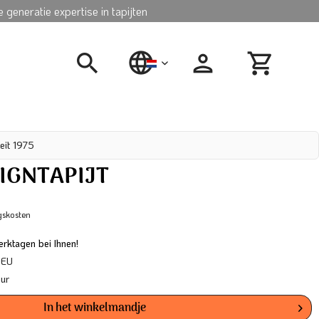
 generatie expertise in tapijten
nederlands
eit 1975
IGNTAPIJT
gskosten
rktagen bei Ihnen!
 EU
our
In het winkelmandje