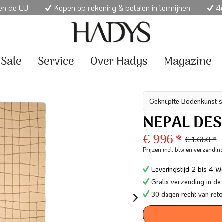
nen de EU
Kopen op rekening & betalen in termijnen
4e
Sale
Service
Over Hadys
Magazine
Geknüpfte Bodenkunst s
NEPAL DES
€ 996 *
€ 1.660 *
Prijzen incl. btw
en verzendin
Leveringstijd 2 bis 4 We
Gratis verzending in de
30 dagen recht van ret