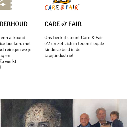
NDERHOUD
CARE & FAIR
s een allround
Ons bedrijf steunt Care & Fair
ice boeken: met
e.V. en zet zich in tegen illegale
d reinigen we je
kinderarbeid in de
tig en
tapijtindustrie!
 Zo werkt
!