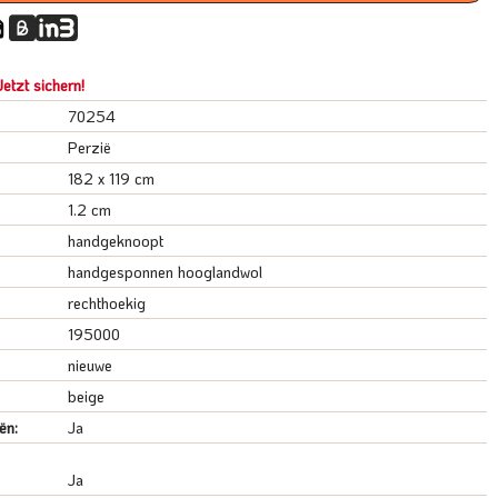
etzt sichern!
70254
Perzië
182 x 119 cm
1.2 cm
handgeknoopt
handgesponnen hooglandwol
rechthoekig
195000
nieuwe
beige
ën:
Ja
Ja