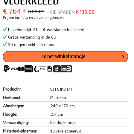
VLOERKLEED
€ 764 *
€ 899 *
– SIE SPAREN
€ 135,00
Prijzen incl. btw
en verzendingskosten
Leveringstijd 2 bis 4 Werktagen bei Ihnen!
Gratis verzending in de EU
30 dagen recht van retour
In het winkelmandje
Productnr.:
L1T01K9171
Herkomst:
Marokko
Afmetingen:
240 x 170 cm
Hoogte:
2.4 cm
Vervaardiging:
handgeknoopt
Materiaal-bloemen:
zuivere scheerwol