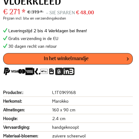
VLOERKLEED
€ 271 *
€ 319 *
– SIE SPAREN
€ 48,00
Prijzen incl. btw
en verzendingskosten
Leveringstijd 2 bis 4 Werktagen bei Ihnen!
Gratis verzending in de EU
30 dagen recht van retour
In het winkelmandje
Productnr.:
L1T01K9168
Herkomst:
Marokko
Afmetingen:
160 x 90 cm
Hoogte:
2.4 cm
Vervaardiging:
handgeknoopt
Materiaal-bloemen:
zuivere scheerwol