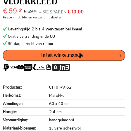
VLOERKLEED
€ 59 *
€ 69 *
– SIE SPAREN
€ 10,00
Prijzen incl. btw
en verzendingskosten
Leveringstijd 2 bis 4 Werktagen bei Ihnen!
Gratis verzending in de EU
30 dagen recht van retour
In het winkelmandje
Productnr.:
L1T01K9162
Herkomst:
Marokko
Afmetingen:
60 x 40 cm
Hoogte:
2.4 cm
Vervaardiging:
handgeknoopt
Materiaal-bloemen:
zuivere scheerwol