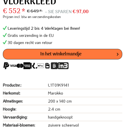
VLOERKLEED
€ 552 *
€ 649 *
– SIE SPAREN
€ 97,00
Prijzen incl. btw
en verzendingskosten
Leveringstijd 2 bis 4 Werktagen bei Ihnen!
Gratis verzending in de EU
30 dagen recht van retour
In het winkelmandje
Productnr.:
L1T01K9141
Herkomst:
Marokko
Afmetingen:
200 x 140 cm
Hoogte:
2.4 cm
Vervaardiging:
handgeknoopt
Materiaal-bloemen:
zuivere scheerwol